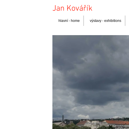
Jan Kovářík
hlavní - home
výstavy - exhibitions